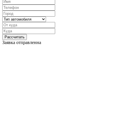
Рассчитать
Заявка отправленна
Преимущества сотрудничества
Эвакуатор Железнодорожный обойдется в среднем на 15%
дешевле, чем в аналогичных компаниях. Сравните цены и
убедитесь сами. Время подачи эвакуатора ~ 15 минут.
Дешево
Предлагаем самую выгодную цену — дешевле нет. Скидки
до 20%. Закажите Эвакуатор Железнодорожный