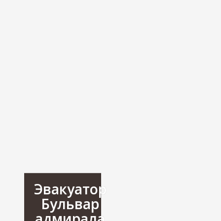
Эвакуатор
Бульвар
адмирала