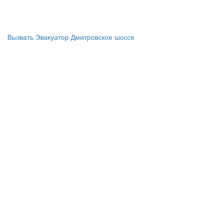
Предоставляем недорого эвакуатор в Москве и Московской
области
Вызвать Эвакуатор Дмитровское шоссе