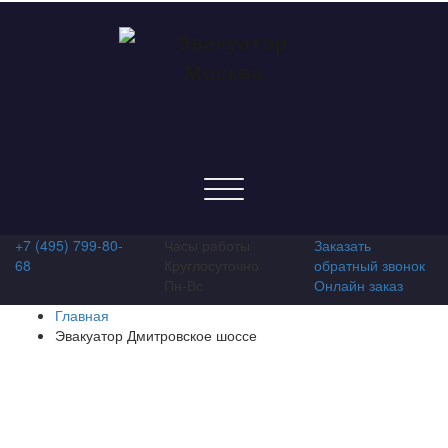
Показать/
Скрыть
навигацию
+7 (495) 799-80-
Часы работы
Заказать
68
Круглосуточно
обратный звонок
Пн-Вс
Онлайн заказ
Главная
Эвакуатор Дмитровское шоссе
Эвакуатор Дмитровское
шоссе