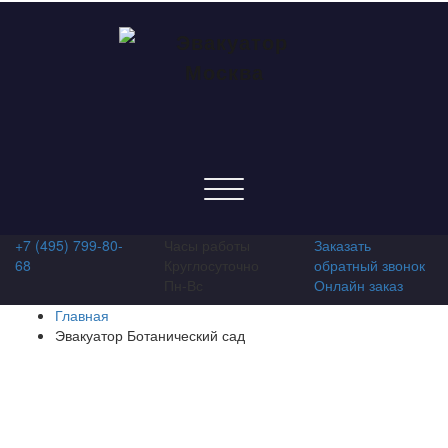
Показать/
Скрыть
навигацию
+7 (495) 799-80-
Часы работы
Заказать
68
Круглосуточно
обратный звонок
Пн-Вс
Онлайн заказ
Главная
Эвакуатор Ботанический сад
Эвакуатор Ботанический
сад