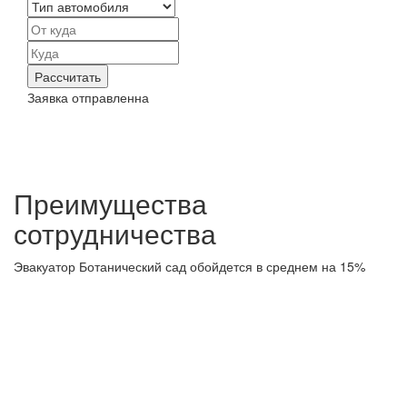
Рассчитать
Заявка отправленна
Преимущества
сотрудничества
Эвакуатор Ботанический сад обойдется в среднем на 15%
дешевле, чем в аналогичных компаниях. Сравните цены и
убедитесь сами. Время подачи эвакуатора ~ 15 минут.
Дешево
Предлагаем самую выгодную цену — дешевле нет. Скидки
до 20%. Закажите Эвакуатор Ботанический сад на следующий
день, выгода составит 10%.