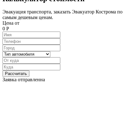
Эвакуация транспорта, заказать Эвакуатор Кострома по
самым дешевым ценам.
Цена от
0
Р
Рассчитать
Заявка отправленна
Преимущества сотрудничества
Эвакуатор Кострома обойдется в среднем на 15% дешевле,
чем в аналогичных компаниях. Сравните цены и убедитесь
сами. Время подачи эвакуатора ~ 15 минут.